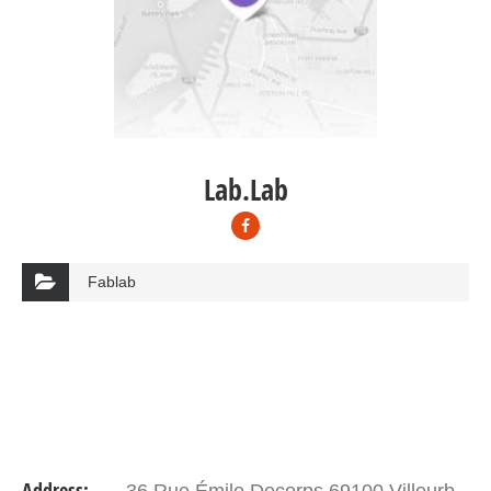
Lab.Lab
Fablab
Address:
36 Rue Émile Decorps 69100 Villeurb