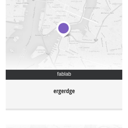
fablab
grdgbrdgb
ergerdge