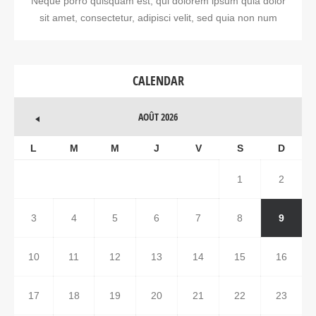
Neque porro quisquam est, qui dolorem ipsum quia dolor
sit amet, consectetur, adipisci velit, sed quia non num
CALENDAR
AOÛT 2026
L
M
M
J
V
S
D
1
2
3
4
5
6
7
8
9
10
11
12
13
14
15
16
17
18
19
20
21
22
23