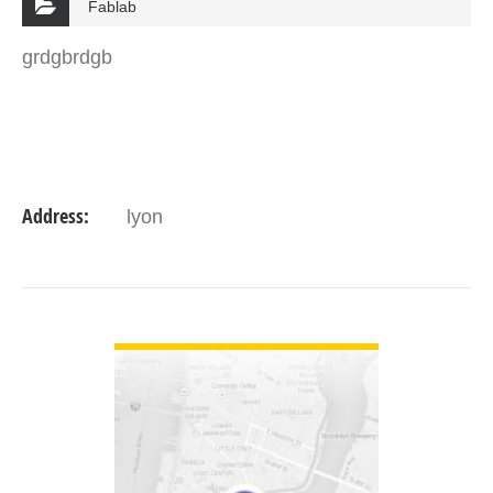
Fablab
grdgbrdgb
Address:
lyon
VIEW DETAIL