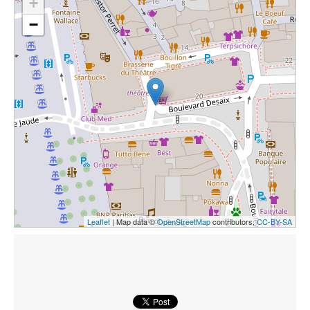
+
−
Leaflet
| Map data ©
OpenStreetMap
contributors,
CC-BY-SA