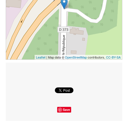
Leaflet
| Map data ©
OpenStreetMap
contributors,
CC-BY-SA
Save