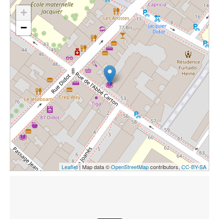
+
−
Leaflet
| Map data ©
OpenStreetMap
contributors,
CC-BY-SA