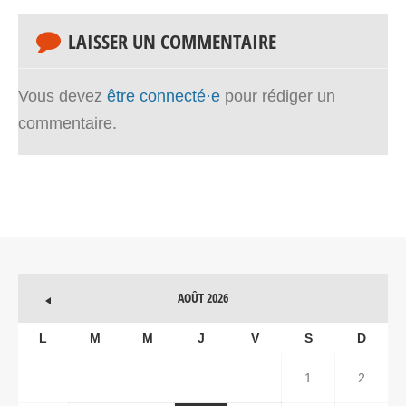
LAISSER UN COMMENTAIRE
Vous devez
être connecté·e
pour rédiger un
commentaire.
AOÛT 2026
L
M
M
J
V
S
D
1
2