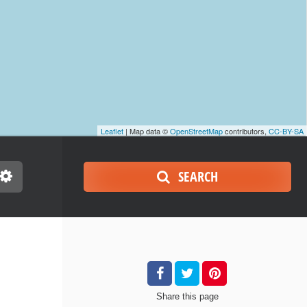
Leaflet
| Map data ©
OpenStreetMap
contributors,
CC-BY-SA
SEARCH
Share
this page