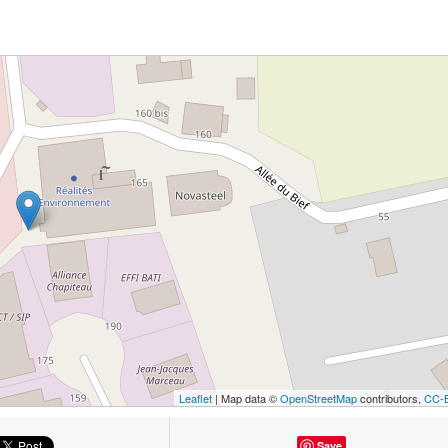
Leaflet
| Map data ©
OpenStreetMap
contributors,
CC-
Save