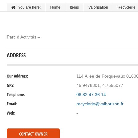
You are here:
Home
Items
Valorisation
Recyclerie
Parc d’Activités –
ADDRESS
Our Address:
114 Allée de Forquevaux 0160
GPS:
45.9478301, 4.7555077
Telephone:
06 82 47 36 14
Email:
recyclerie@valhorizon.fr
Web:
-
CONTACT OWNER